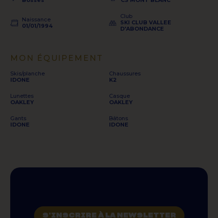
Bosses
CS MONT BLANC
Club
Naissance
SKI CLUB VALLEE
01/01/1994
D'ABONDANCE
MON ÉQUIPEMENT
Skis/planche
Chaussures
IDONE
K2
Lunettes
Casque
OAKLEY
OAKLEY
Gants
Bâtons
IDONE
IDONE
S'INSCRIRE À LA NEWSLETTER