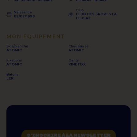
Ski de fond hommes
CS MONT BLANC
Club
Naissance
CLUB DES SPORTS LA
09/07/1998
CLUSAZ
MON ÉQUIPEMENT
Skis/planche
Chaussures
ATOMIC
ATOMIC
Fixations
Gants
ATOMIC
KINETIXX
Bâtons
LEKI
S'INSCRIRE À LA NEWSLETTER