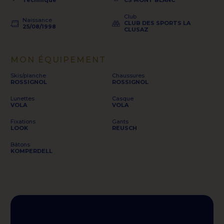
Technique
CS MONT BLANC
Club
Naissance
CLUB DES SPORTS LA
25/08/1998
CLUSAZ
MON ÉQUIPEMENT
Skis/planche
Chaussures
ROSSIGNOL
ROSSIGNOL
Lunettes
Casque
VOLA
VOLA
Fixations
Gants
LOOK
REUSCH
Bâtons
KOMPERDELL