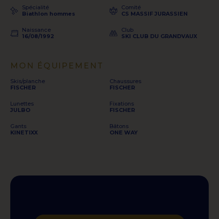
Spécialité
Comité
Biathlon hommes
CS MASSIF JURASSIEN
Naissance
Club
16/08/1992
SKI CLUB DU GRANDVAUX
MON ÉQUIPEMENT
Skis/planche
Chaussures
FISCHER
FISCHER
Lunettes
Fixations
JULBO
FISCHER
Gants
Bâtons
KINETIXX
ONE WAY